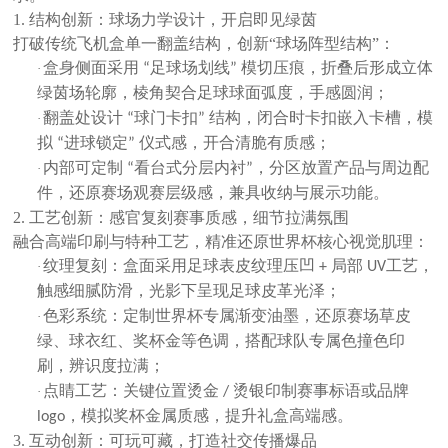
1. 结构创新：球场力学设计，开启即见绿茵
打破传统飞机盒单一翻盖结构，创新
“球场阵型结构”
：
盒身侧面采用
足球场划线
模切压痕，折叠后形成立体
·
“
”
绿茵场轮廓，棱角契合足球球面弧度，手感圆润；
翻盖处设计
球门卡扣
结构，闭合时卡扣嵌入卡槽，模
·
“
”
拟
进球锁定
仪式感，开合清脆有质感；
“
”
内部可定制
看台式分层内衬
，分区放置产品与周边配
·
“
”
件，还原赛场观赛层级感，兼具收纳与展示功能。
2. 工艺创新：感官复刻赛事质感，细节拉满氛围
融合高端印刷与特种工艺，精准还原世界杯核心视觉肌理：
纹理复刻：盒面采用
足球表皮纹理压凹
局部
工艺，
·
+
UV
触感细腻防滑，光影下呈现足球皮革光泽；
色彩系统：定制世界杯专属渐变油墨，还原赛场草皮
·
绿、球衣红、奖杯金等色调，搭配球队专属色撞色印
刷，辨识度拉满；
点睛工艺：关键位置烫金
烫银印制赛事标语或品牌
·
/
，模拟奖杯金属质感，提升礼盒高端感。
logo
3. 互动创新：可玩可藏，打造社交传播爆品