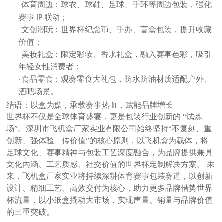
体育周边：球衣、球鞋、足球、手环等周边包装，强化
·
赛事
联动；
IP
文创潮玩：世界杯纪念币、手办、盲盒包装，提升收藏
·
价值；
美妆礼盒：限定彩妆、香水礼盒，融入赛事色彩，吸引
·
年轻女性消费者；
食品零食：观赛零食大礼包，防水防油材质适配户外、
·
酒吧场景。
结语：以盒为媒，承载赛事热血，赋能品牌增长
世界杯不仅是全球体育盛宴，更是包装行业创新的
“试炼
场”。深圳市
飞机盒厂家
实业有限公司始终坚持
“不复刻、重
创新、强体验、传价值”
的核心原则，以飞机盒为载体，将
足球文化、赛事精神与包装工艺深度融合，为品牌提供兼具
文化内涵、工艺质感、社交价值
的世界杯定制解决方案。
未
来，
飞机盒厂家
实业将持续深耕体育赛事包装赛道，以创新
设计、精细工艺、高效交付为核心，助力更多品牌借势世界
杯流量，以小纸盒撬动大市场，实现声量、销量与品牌价值
的三重突破。