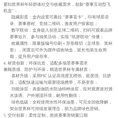
紧扣世界杯年轻群体社交与收藏需求，创新
“赛事互动型飞
机盒”
：
隐藏彩蛋：盒内设置可撕拉
赛事盲卡
，印有球星语
·
“
”
录、赛事赛程、竞猜二维码，激发用户探索欲；
数字联动：盒身嵌入创意足球二维码，扫码可观看品牌
·
赛事短片、参与抽奖活动，实现
纸屏联动
传播；
“
”
收藏属性：限量版编号印刷
异形模切（足球形、奖杯
·
+
形），闲置后可作为摆件或收纳盒，延长包装生命周
期，提升用户留存率。
4. 材质创新：环保抗造，适配多场景赛事需求
兼顾质感、防护与环保，精选世界杯专属材质：
基材升级：采用
认证高强度瓦楞纸
，挺度强、抗挤
·
FSC
压，适配快递运输与观赛现场携带，不易变形；
功能涂层：表面做防水防油特种涂层，应对观赛派对酒
·
水泼洒、户外潮湿环境，耐用性翻倍；
绿色低碳：全程使用水性环保油墨，可完全回收降解，
·
契合世界杯可持续发展理念，助力品牌绿色营销。
5. 交付创新：柔性定制，抢抓赛事营销窗口期