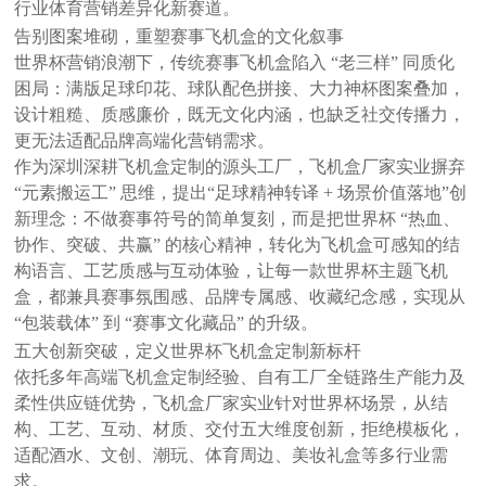
行业体育营销差异化新赛道。
告别图案堆砌，重塑赛事飞机盒的文化叙事
世界杯营销浪潮下，传统赛事飞机盒陷入
“老三样” 同质化
困局：满版足球印花、球队配色拼接、大力神杯图案叠加，
设计粗糙、质感廉价，既无文化内涵，也缺乏社交传播力，
更无法适配品牌高端化营销需求。
作为深圳深耕飞机盒定制的源头工厂，
飞机盒厂家
实业摒弃
“元素搬运工” 思维，提出
“足球精神转译 + 场景价值落地”
创
新理念：不做赛事符号的简单复刻，而是把世界杯
“热血、
协作、突破、共赢” 的核心精神，转化为飞机盒可感知的结
构语言、工艺质感与互动体验，让每一款世界杯主题飞机
盒，都兼具
赛事氛围感、品牌专属感、收藏纪念感
，实现从
“包装载体” 到 “赛事文化藏品” 的升级。
五大创新突破，定义世界杯飞机盒定制新标杆
依托多年高端飞机盒定制经验、自有工厂全链路生产能力及
柔性供应链优势，
飞机盒厂家
实业针对世界杯场景，从结
构、工艺、互动、材质、交付五大维度创新，拒绝模板化，
适配酒水、文创、潮玩、体育周边、美妆礼盒等多行业需
求。