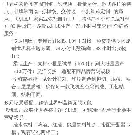
世界杯营销具有
周期短、迭代快、批量灵活、款式多样
的特
点，品牌常面临
“打样慢、交付迟、小批量难定制” 的痛
点。
飞机盒厂家
实业依托自有工厂，提供
“24 小时快速打样
+ 100 件起订 + 多款式同步生产 + 72 小时极速交付”
全链路
服务：
快速响应：专属设计团队
对
对接，免费提供
款原
·
1
1
3
创世界杯主题方案，
小时出数码样，
小时出实物
24
48
样；
柔性生产：支持小批量试单（
件）到大批量量产
·
100
（
万件）灵活切换，适配不同品牌营销规模；
10
全链路品控：从设计校对、印刷调色到模切、压痕、粘
·
合，层层质检，确保每一款飞机盒色彩精准、工艺精
细、结构牢固。
多元场景适配，解锁世界杯营销无限可能
飞机盒厂家
实业世界杯主题飞机盒，可精准适配全行业赛事
营销场景：
酒水饮料：啤酒、红酒、能量饮料礼盒，搭配开瓶器卡
·
槽，观赛送礼两相宜；