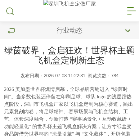
行业动态
绿茵破界，盒启狂欢！世界杯主题
飞机盒定制新生态
发布日期：2026-07-08 11:22:31
浏览次数：
784
2026 美加墨世界杯燃情启幕，全球品牌营销进入 “绿茵时
间”。当多数包装还停留在印刷足球、球队 logo 的浅层蹭热
点阶段，
深圳市
飞机盒厂家
以
飞机盒定制
为核心赛道，跳出
元素复刻内卷，将足球精神、赛事场景与飞机盒结构、工
艺、体验深度融合，创新打造
“
赛事场景化
+ 互动收藏级 +
功能轻量化
” 的世界杯主题飞机盒解决方案，让方寸纸盒变
身品牌借势世界杯的 “流量引擎” 与 “文化载体”，开辟包装